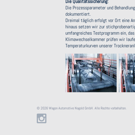
Die Qualitätssicherung:
Die Prozessparameter und Behandlung
dokumentiert.
Dreimal täglich erfolgt vor Ort eine 
hinaus setzen wir zur stichprobenarti
umfangreiches Testprogramm ein, das 
Klimawechselkammer prüfen wir laufen
Temperaturkurven unserer Trockneran
© 2026 Wagon Automotive Nagold GmbH. Alle Rechte vorbehalten.