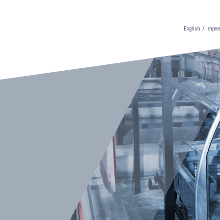
English
/
Impr