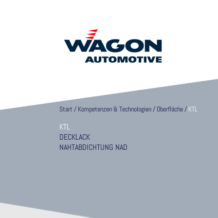
Start
/
Kompetenzen & Technologien
/
Oberfläche
/
KTL
KTL
DECKLACK
NAHTABDICHTUNG NAD