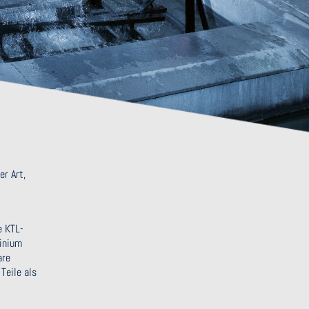
er Art,
e KTL-
minium
are
Teile als