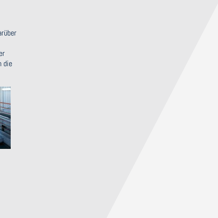
arüber
er
 die