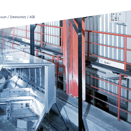
essum
/
Datenschutz
/
AGB